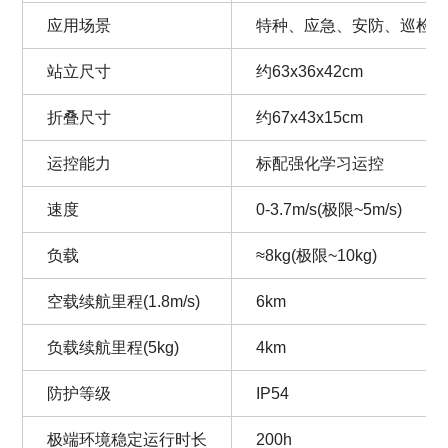
应用场景
特种、应急、安防、巡检
站立尺寸
约63x36x42cm
折叠尺寸
约67x43x15cm
运控能力
标配强化学习运控
速度
0-3.7m/s(极限~5m/s)
负载
≈8kg(极限~10kg)
空载续航里程(1.8m/s)
6km
负载续航里程(5kg)
4km
防护等级
IP54
极端环境稳定运行时长
200h